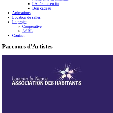
l’Altérante en fut
Bon cadeau
Animations
Location de salles
Le projet
Coopérative
ASBL
Contact
Parcours d'Artistes