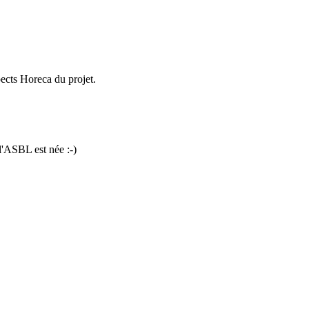
pects Horeca du projet.
 l'ASBL est née :-)