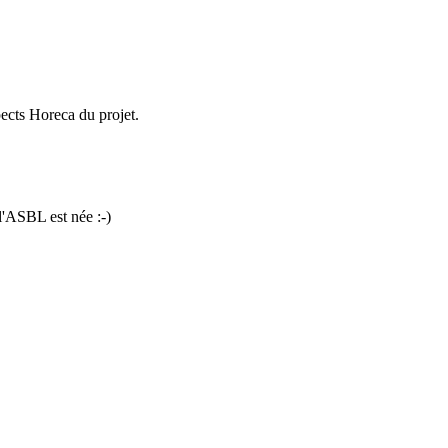
pects Horeca du projet.
 l'ASBL est née :-)