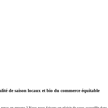
lité
de saison
locaux et bio
du commerce équitable
repas en groupe ? Nous nous faisons un plaisir de vous accueillir dans 